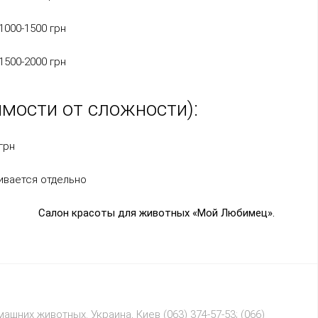
10
00-1500
грн
150
0-2000
грн
мости от сложности):
грн
ивается отдельно
Салон красоты для животных «Мой Любимец».
ашних животных. Украина, Киев (
063) 374-57-53; (066)