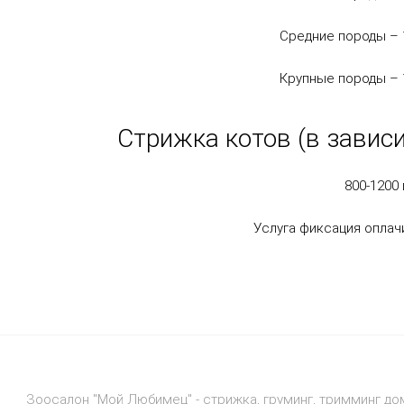
Средние породы –
Крупные породы –
Стрижка котов (в зависи
800-1200 
Услуга фиксация оплач
Зоосалон "Мой Любимец" - стрижка, груминг, тримминг дом