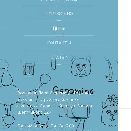
ПОРТФОЛИО
ЦЕНЫ
КОНТАКТЫ
СТАТЬИ
Зоосалон "Мой Любимец"
- Груминг,
тримминг, стрижка домашних
животных.
Адрес:
г. Киев, ул. Андрея
Шептицкого 22А
График работы: Пн - Вс 9:00 -