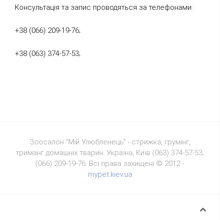
Консультація та запис проводяться за телефонами:
+38 (066) 209-19-76;
+38 (063) 374-57-53;
Зоосалон "Мій Улюбленець" - стрижка, грумінг,
триманг домашніх тварин. Україна, Київ (
063) 374-57-53;
(066) 209-19-76. Всі права захищені © 2012 -
mypet.kiev.ua