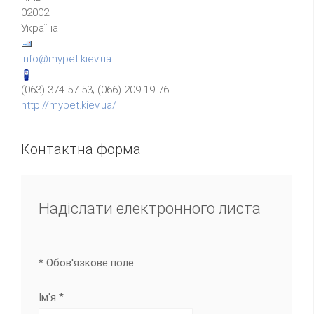
02002
Україна
info@mypet.kiev.ua
(063) 374-57-53; (066) 209-19-76
http://mypet.kiev.ua/
Контактна форма
Надіслати електронного листа
*
Обов'язкове поле
Ім'я
*