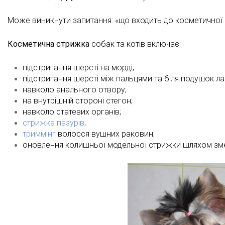
Може виникнути запитання: «що входить до косметичної
Косметична
стрижка
собак та котів включає:
підстригання шерсті на морді;
підстригання шерсті між пальцями та біля подушок ла
навколо анального отвору;
на внутрішній стороні стегон;
навколо статевих органів;
стрижка пазурів
;
триммінг
волосся вушних раковин;
оновлення колишньої модельної стрижки шляхом зм