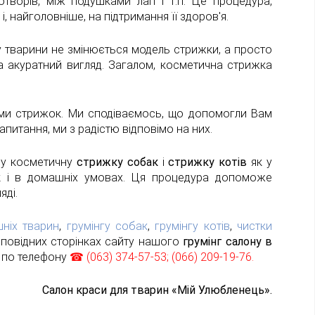
ворів, між подушками лап і т.п. Це процедура,
 найголовніше, на підтримання її здоров'я.
у тварини не змінюється модель стрижки, а просто
 акуратний вигляд. Загалом, косметична стрижка
ами стрижок. Ми сподіваємось, що допомогли Вам
апитання, ми з радістю відповімо на них.
ну косметичну
стрижку
собак
і
стрижку
котів
як у
к і в домашніх умовах. Ця процедура допоможе
яді.
ніх тварин
,
грумінгу собак
,
грумінгу котів
,
чистки
дповідних сторінках сайту нашого
грумінг салону в
 по телефону
☎ (063) 374-57-53; (066) 209-19-76.
Салон краси для тварин «Мій Улюбленець».