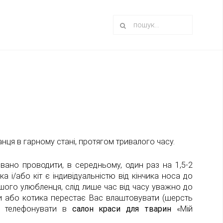
нця в гарному стані, протягом тривалого часу.
вано проводити, в середньому, один раз на 1,5-2
а і/або кіт є індивідуальністю від кінчика носа до
шого улюбленця, слід лише час від часу уважно до
ки або котика перестає Вас влаштовувати (шерсть
ас телефонувати в
салон
краси для тварин
«Мій