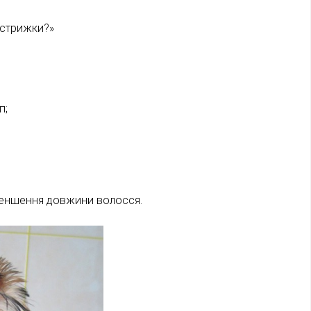
 стрижки?»
п;
еншення довжини волосся.