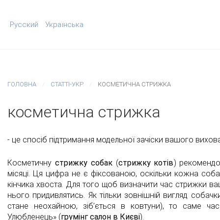
Русский
Українська
ГОЛОВНА
СТАТТІ-УКР
КОСМЕТИЧНА СТРИЖКА
косметична стрижка
- це спосіб підтримання модельної зачіски вашого вихова
Косметичну
стрижку
собак
(
стрижку котів
) рекомендо
місяці. Ця цифра не є фіксованою, оскільки кожна собак
кінчика хвоста. Для того щоб визначити час стрижки ва
нього придивлятись. Як тільки зовнішній вигляд собач
стане неохайною, зіб’ється в ковтуни), то саме ч
Улюбленець» (
грумінг салон в Києві
).