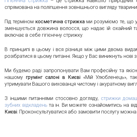
Гігієнічна стрижка
– це стрижка навколо природних от
спрямована на поліпшення зовнішнього вигляду тварини і,
Під терміном
косметична
стрижка
ми розуміємо те, що 
зменшується довжина волосся, що надає їй охайний та
включає в себе гігієнічну стрижку.
В принципі в цьому і вся різниця між цими двома вид
розібратися в цьому питанні. Якщо у Вас виникнуть нові з
Ми будемо раді запропонувати Вам професійну та якіс
нашому
грумінг
салоні в Києві
«Мій Улюбленець», та
утримувати Вашого вихованця чистому і акуратному вигл
З іншими питаннями стосовно догляду,
стрижки домаш
зубних відкладень
та ін. Ви можете ознайомитись на ві
Києві
. Проконсультуватися або замовити послугу можна